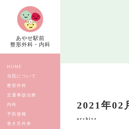
あやせ駅前
整形外科・内科
HOME
当院について
整形外科
交通事故治療
2021年0
内科
予防接種
archive
巻き爪外来