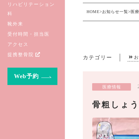
リハビリテーション
HOME
>
お知らせ一覧
>
医
科
靴外来
受付時間・担当医
アクセス
提携整骨院
カテゴリー
お
Web予約
医療情報
骨粗しょ