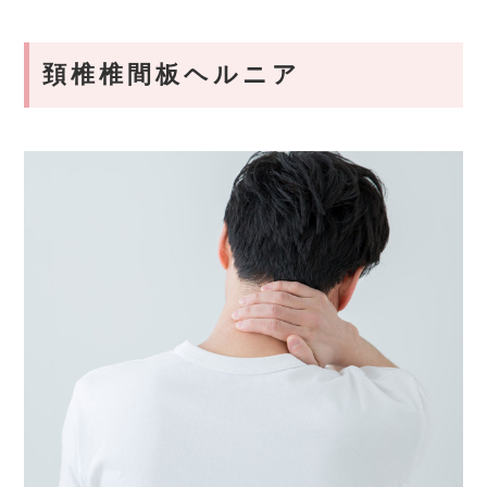
頚椎椎間板ヘルニア