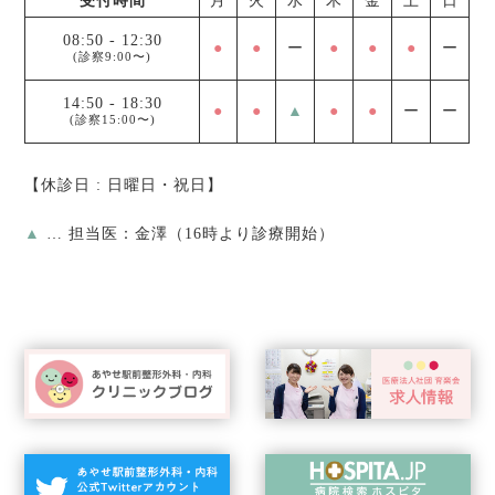
受付時間
月
火
水
木
金
土
日
08:50
-
12:30
●
●
ー
●
●
●
ー
(診察9:00〜)
14:50
-
18:30
●
●
▲
●
●
ー
ー
(診察15:00〜)
【休診日 : 日曜日・祝日】
▲
… 担当医：金澤（16時より診療開始）