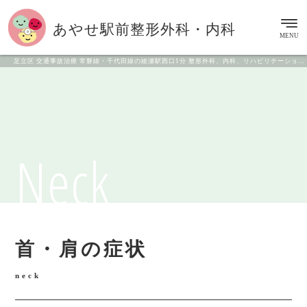
あやせ駅前
整形外科・内科
MENU
足立区 交通事故治療 常磐線・千代田線の綾瀬駅西口1分 整形外科、内科、リハビリテーション科
Neck
首・肩の症状
neck