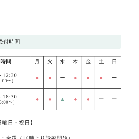
受付時間
付時間
月
火
水
木
金
土
日
-
12:30
●
●
ー
●
●
●
ー
:00〜)
-
18:30
●
●
▲
●
●
ー
ー
5:00〜)
 日曜日・祝日】
医：金澤（16時より診療開始）