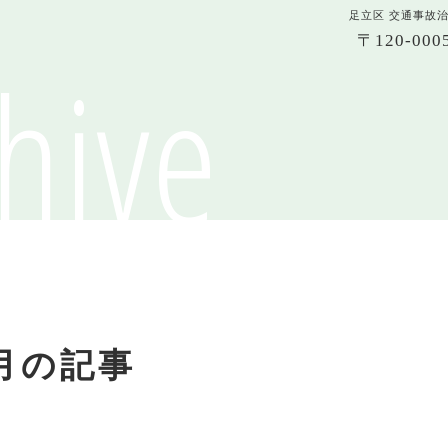
足立区 交通事故
〒120-0
hive
0月の記事