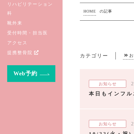
リハビリテーション
HOME
の記事
科
靴外来
受付時間・担当医
アクセス
提携整骨院
カテゴリー
お
Web予約
2
お知らせ
本日もインフル
2
お知らせ
10/22(火・