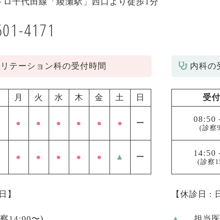
トロ千代田線「綾瀬駅」西口より徒歩1分
601-4171
ビリテーション科の受付時間
内科の
月
火
水
木
金
土
日
受
08:50
●
●
●
●
●
●
ー
(診察9
14:50
●
●
●
●
●
▲
ー
(診察1
祝日】
【休診日 :
診察14:00〜)
▲
… 担当