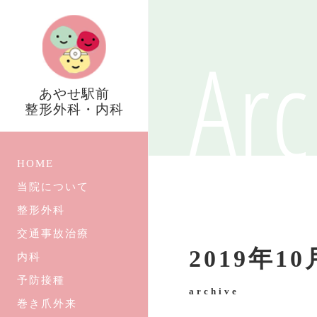
Arc
あやせ駅前
整形外科・内科
HOME
当院について
整形外科
交通事故治療
2019年1
内科
予防接種
archive
巻き爪外来