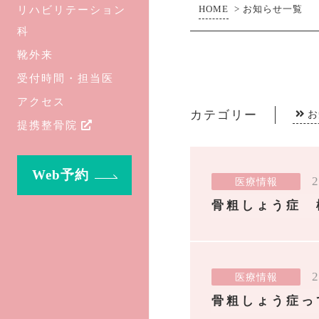
リハビリテーション
HOME
>
お知らせ一覧
科
靴外来
受付時間・担当医
アクセス
カテゴリー
お
提携整骨院
Web予約
2
医療情報
骨粗しょう症 
2
医療情報
骨粗しょう症っ