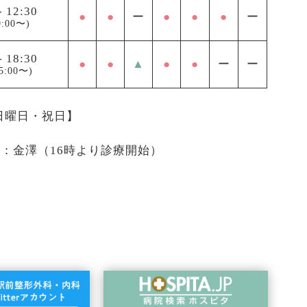
-
12:30
●
●
ー
●
●
●
ー
:00〜)
-
18:30
●
●
▲
●
●
ー
ー
5:00〜)
 日曜日・祝日】
医：金澤（16時より診療開始）