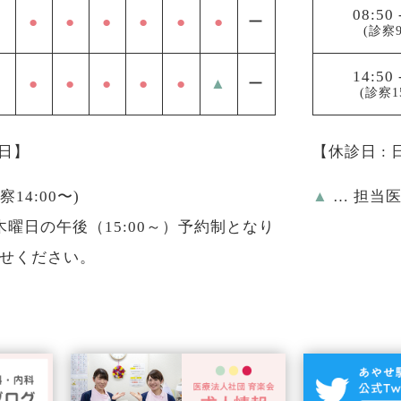
08:50
●
●
●
●
●
●
ー
(診察9
14:50
●
●
●
●
●
▲
ー
(診察1
祝日】
【休診日 :
診察14:00〜)
▲
… 担当
曜日の午後（15:00～）予約制となり
せください。