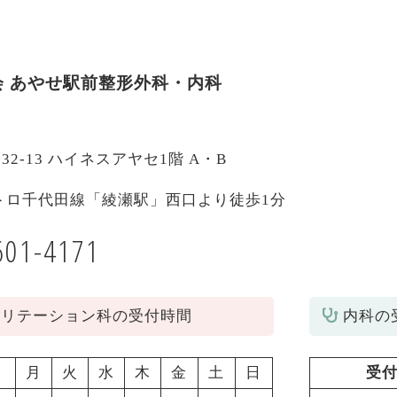
会
あやせ駅前整形外科・内科
-32-13 ハイネスアヤセ1階 A・B
トロ千代田線「綾瀬駅」西口より徒歩1分
601-4171
ビリテーション科の受付時間
内科の
月
火
水
木
金
土
日
受