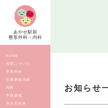
あやせ駅前
整形外科・内科
HOME
当院について
整形外科
交通事故治療
お知らせ
内科
予防接種
巻き爪外来