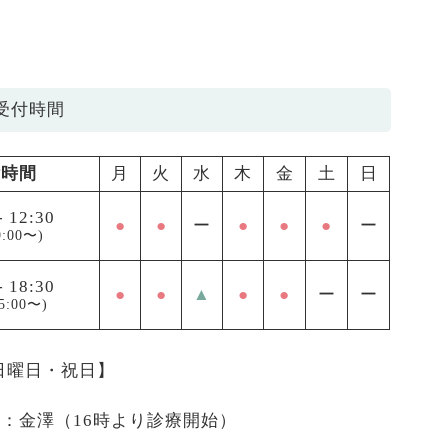
受付時間
付時間
月
火
水
木
金
土
日
-
12:30
●
●
ー
●
●
●
ー
:00〜)
-
18:30
●
●
▲
●
●
ー
ー
5:00〜)
 日曜日・祝日】
医：金澤（16時より診療開始）