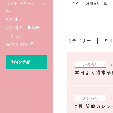
リハビリテーション
HOME
>
お知らせ一覧
科
靴外来
受付時間・担当医
アクセス
カテゴリー
お
提携整骨院
Web予約
2
お知らせ
本日より通常診
2
お知らせ
7月 診療カレ