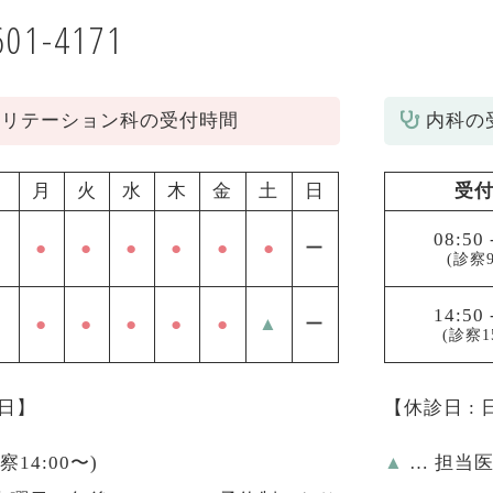
601-4171
ビリテーション科の受付時間
内科の
月
火
水
木
金
土
日
受
08:50
●
●
●
●
●
●
ー
(診察9
14:50
●
●
●
●
●
▲
ー
(診察1
祝日】
【休診日 :
診察14:00〜)
▲
… 担当