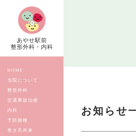
あやせ駅前
整形外科・内科
HOME
当院について
整形外科
交通事故治療
お知らせ
内科
予防接種
巻き爪外来