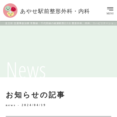
あやせ駅前
整形外科・内科
MENU
足立区 交通事故治療 常磐線・千代田線の綾瀬駅西口1分 整形外科、内科、リハビリテーション科
News
お知らせの記事
news -
2024/04/19