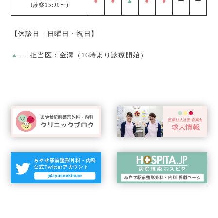
●
●
▲
●
●
ー
ー
(診察15:00〜)
【休診日 : 日曜日・祝日】
▲
… 担当医：金澤（16時より診療開始）