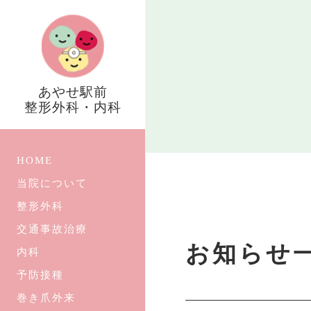
あやせ駅前
整形外科・内科
HOME
当院について
整形外科
交通事故治療
お知らせ
内科
予防接種
巻き爪外来