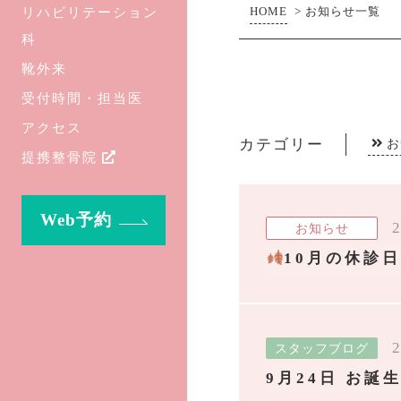
リハビリテーション
HOME
>
お知らせ一覧
科
靴外来
受付時間・担当医
アクセス
カテゴリー
お
提携整骨院
Web予約
2
お知らせ
10月の休診
2
スタッフブログ
9月24日 お誕