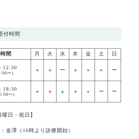
受付時間
付時間
月
火
水
木
金
土
日
-
12:30
●
●
ー
●
●
●
ー
:00〜)
-
18:30
●
●
▲
●
●
ー
ー
5:00〜)
 日曜日・祝日】
医：金澤（16時より診療開始）