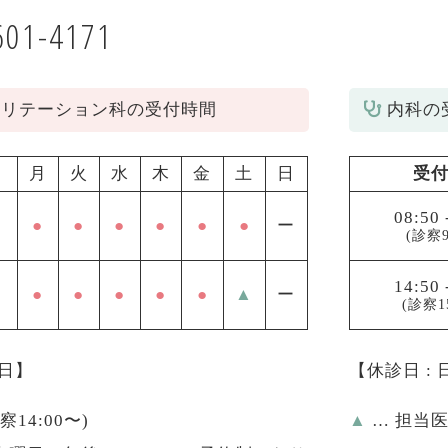
601-4171
ビリテーション科の受付時間
内科の
月
火
水
木
金
土
日
受
08:50
●
●
●
●
●
●
ー
(診察9
14:50
●
●
●
●
●
▲
ー
(診察1
祝日】
【休診日 :
診察14:00〜)
▲
… 担当