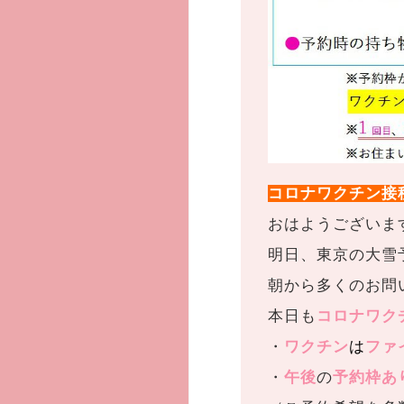
コロナワクチン接
おはようございま
明日、東京の大雪
朝から多くのお問
本日も
コロナワク
・
ワクチン
は
ファ
・
午後
の
予約枠あ