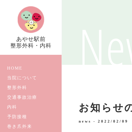
Ne
あやせ駅前
整形外科・内科
HOME
当院について
整形外科
交通事故治療
お知らせ
内科
予防接種
news -
2022/02/09
巻き爪外来