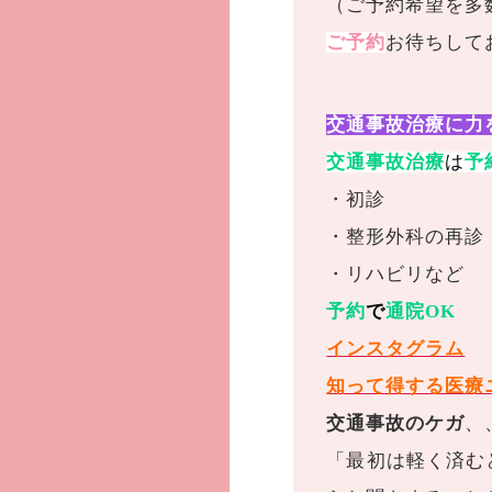
（ご予約希望を多数
ご予約
お待ちして
交通事故治療に力
交通事故治療
は
予
・初診
・整形外科の再診
・リハビリなど
予約
で
通院OK
インスタグラム
知って得する医療
交通事故のケガ
、
「最初は軽く済む