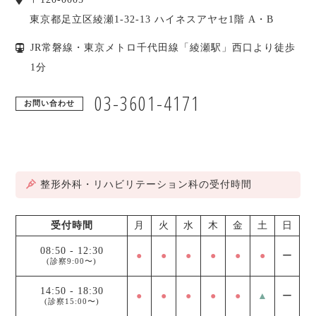
東京都
足立区
綾瀬1-32-13 ハイネスアヤセ1階 A・B
JR常磐線・東京メトロ千代田線「綾瀬駅」西口より徒歩
1分
03-3601-4171
お問い合わせ
整形外科・リハビリテーション科の受付時間
受付時間
月
火
水
木
金
土
日
08:50
-
12:30
●
●
●
●
●
●
ー
(診察9:00〜)
14:50
-
18:30
●
●
●
●
●
▲
ー
(診察15:00〜)