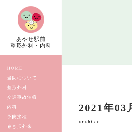
あやせ駅前
整形外科・内科
HOME
当院について
整形外科
交通事故治療
2021年0
内科
予防接種
archive
巻き爪外来