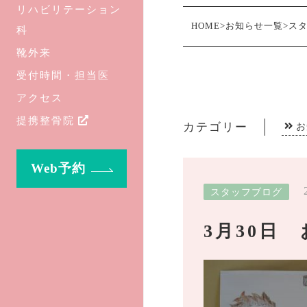
リハビリテーション
HOME
>
お知らせ一覧
>
ス
科
靴外来
受付時間・担当医
アクセス
提携整骨院
カテゴリー
お
Web予約
スタッフブログ
3月30日