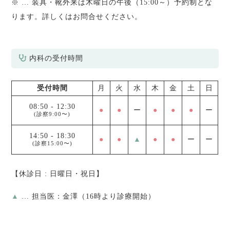
※
… 装具・靴外来は木曜日の午後（15:00～）予約制とな
ります。詳しくはお問合せください。
内科の受付時間
受付時間
月
火
水
木
金
土
日
08:50
-
12:30
●
●
ー
●
●
●
ー
(診察9:00〜)
14:50
-
18:30
●
●
▲
●
●
ー
ー
(診察15:00〜)
【休診日 : 日曜日・祝日】
▲
… 担当医：金澤（16時より診療開始）