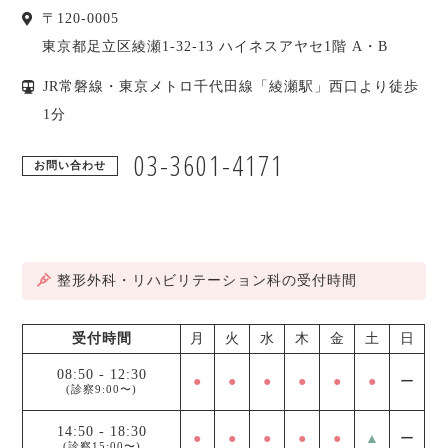
〒
120-0005
東京都
足立区
綾瀬1-32-13 ハイネスアヤセ1階 A・B
JR常磐線・東京メトロ千代田線「綾瀬駅」西口より徒歩
1分
03-3601-4171
お問い合わせ
整形外科・リハビリテーション科の受付時間
受付時間
月
火
水
木
金
土
日
08:50
-
12:30
●
●
●
●
●
●
ー
(診察9:00〜)
14:50
-
18:30
●
●
●
●
●
▲
ー
(診察15:00〜)