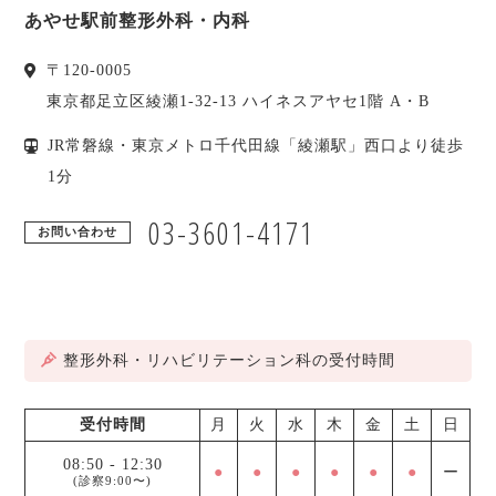
あやせ駅前整形外科・内科
〒
120-0005
東京都
足立区
綾瀬1-32-13 ハイネスアヤセ1階 A・B
JR常磐線・東京メトロ千代田線「綾瀬駅」西口より徒歩
1分
03-3601-4171
お問い合わせ
整形外科・リハビリテーション科の受付時間
受付時間
月
火
水
木
金
土
日
08:50
-
12:30
●
●
●
●
●
●
ー
(診察9:00〜)