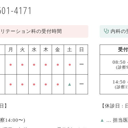
601-4171
ビリテーション科の受付時間
内科の
月
火
水
木
金
土
日
受
08:50
●
●
●
●
●
●
ー
(診察9
14:50
●
●
●
●
●
▲
ー
(診察1
祝日】
【休診日 :
診察14:00〜)
▲
… 担当