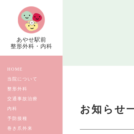
あやせ駅前
整形外科・内科
HOME
当院について
整形外科
交通事故治療
お知らせ
内科
予防接種
巻き爪外来