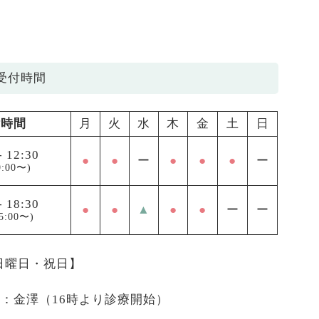
受付時間
付時間
月
火
水
木
金
土
日
-
12:30
●
●
ー
●
●
●
ー
:00〜)
-
18:30
●
●
▲
●
●
ー
ー
5:00〜)
 日曜日・祝日】
医：金澤（16時より診療開始）