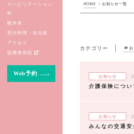
リハビリテーション
HOME
>
お知らせ一覧
科
靴外来
受付時間・担当医
アクセス
カテゴリー
お
提携整骨院
Web予約
2
お知らせ
介護保険につい
2
お知らせ
みんなの交通安