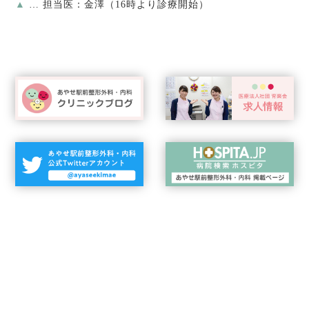
▲
… 担当医：金澤（16時より診療開始）