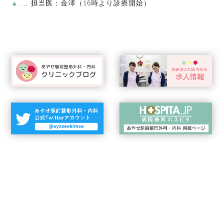
▲
… 担当医：金澤（16時より診療開始）