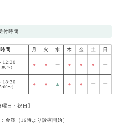
受付時間
付時間
月
火
水
木
金
土
日
-
12:30
●
●
ー
●
●
●
ー
:00〜)
-
18:30
●
●
▲
●
●
ー
ー
5:00〜)
 日曜日・祝日】
医：金澤（16時より診療開始）