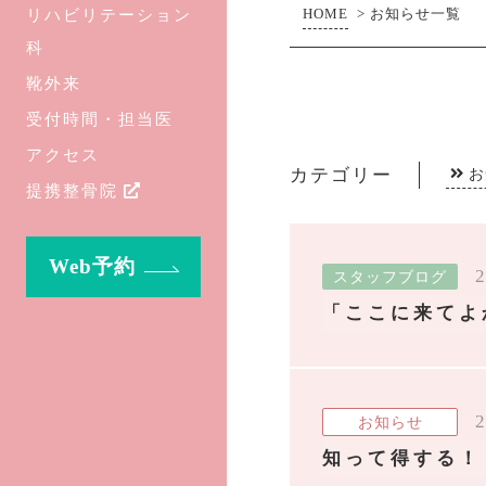
リハビリテーション
HOME
>
お知らせ一覧
科
靴外来
受付時間・担当医
アクセス
カテゴリー
お
提携整骨院
Web予約
2
スタッフブログ
「ここに来てよ
2
お知らせ
知って得する！