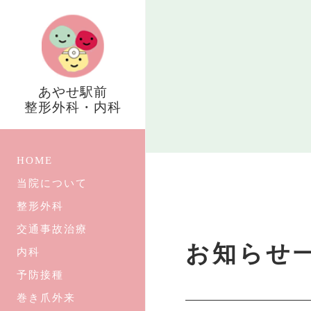
あやせ駅前
整形外科・内科
HOME
当院について
整形外科
交通事故治療
お知らせ
内科
予防接種
巻き爪外来