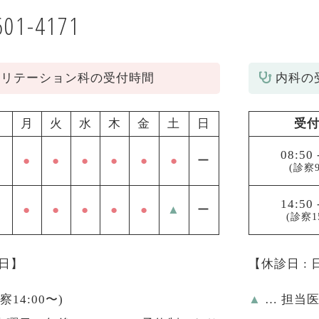
601-4171
ビリテーション科の受付時間
内科の
月
火
水
木
金
土
日
受
08:50
●
●
●
●
●
●
ー
(診察9
14:50
●
●
●
●
●
▲
ー
(診察1
祝日】
【休診日 :
診察14:00〜)
▲
… 担当