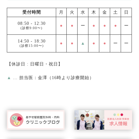
受付時間
月
火
水
木
金
土
日
08:50
-
12:30
●
●
ー
●
●
●
ー
(診察9:00〜)
14:50
-
18:30
●
●
▲
●
●
ー
ー
(診察15:00〜)
【休診日 : 日曜日・祝日】
▲
… 担当医：金澤（16時より診療開始）