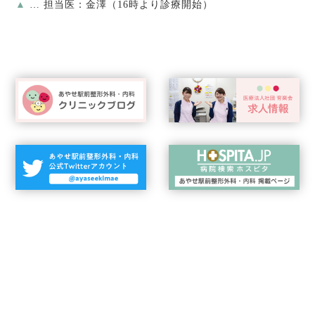
▲
… 担当医：金澤（16時より診療開始）