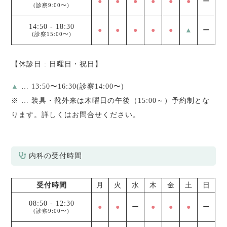
●
●
●
●
●
●
ー
(診察9:00〜)
14:50
-
18:30
●
●
●
●
●
▲
ー
(診察15:00〜)
【休診日 : 日曜日・祝日】
▲
… 13:50〜16:30(診察14:00〜)
※
… 装具・靴外来は木曜日の午後（15:00～）予約制とな
ります。詳しくはお問合せください。
内科の受付時間
受付時間
月
火
水
木
金
土
日
08:50
-
12:30
●
●
ー
●
●
●
ー
(診察9:00〜)