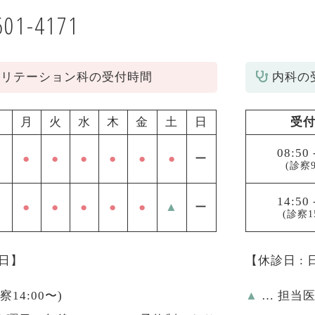
601-4171
ビリテーション科の受付時間
内科の
月
火
水
木
金
土
日
受
08:50
●
●
●
●
●
●
ー
(診察9
14:50
●
●
●
●
●
▲
ー
(診察1
祝日】
【休診日 :
診察14:00〜)
▲
… 担当