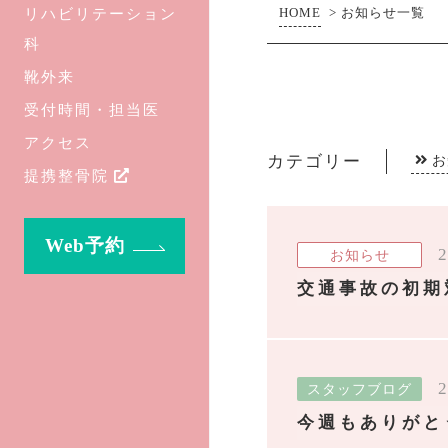
リハビリテーション
HOME
>
お知らせ一覧
科
靴外来
受付時間・担当医
アクセス
カテゴリー
お
提携整骨院
Web予約
2
お知らせ
交通事故の初期
2
スタッフブログ
今週もありがと