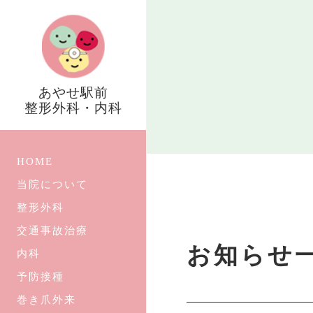
あやせ駅前
整形外科・内科
HOME
当院について
整形外科
交通事故治療
お知らせ
内科
予防接種
巻き爪外来