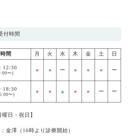
受付時間
付時間
月
火
水
木
金
土
日
-
12:30
●
●
ー
●
●
●
ー
:00〜)
-
18:30
●
●
▲
●
●
ー
ー
5:00〜)
 日曜日・祝日】
医：金澤（16時より診療開始）