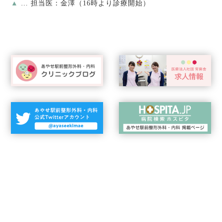
▲
… 担当医：金澤（16時より診療開始）