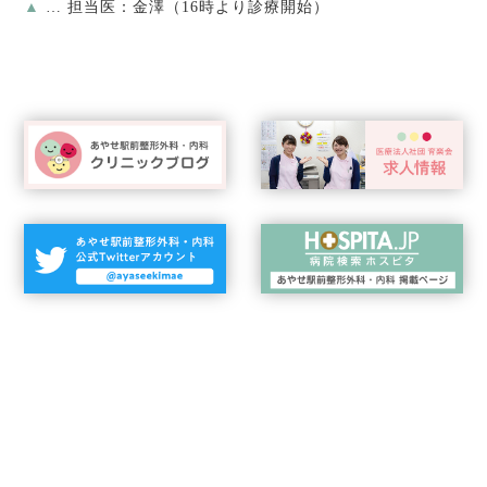
▲
… 担当医：金澤（16時より診療開始）