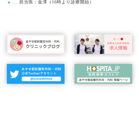
▲
… 担当医：金澤（16時より診療開始）