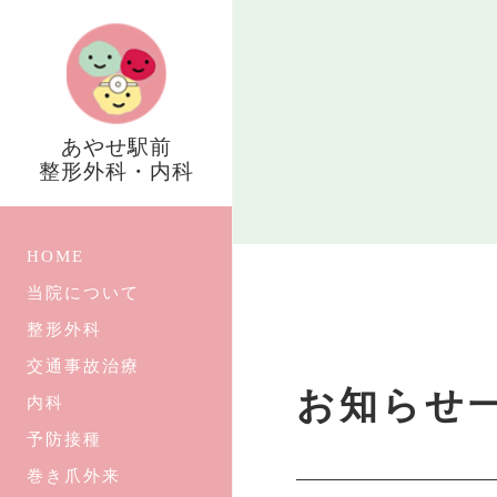
あやせ駅前
整形外科・内科
HOME
当院について
整形外科
交通事故治療
お知らせ
内科
予防接種
巻き爪外来