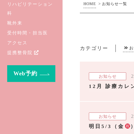
リハビリテーション
HOME
>
お知らせ一覧
科
靴外来
受付時間・担当医
アクセス
カテゴリー
お
提携整骨院
Web予約
2
お知らせ
12月 診療カレ
2
お知らせ
明日5/3（金