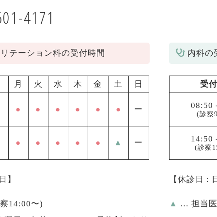
601-4171
ビリテーション科の受付時間
内科の
月
火
水
木
金
土
日
受
08:50
●
●
●
●
●
●
ー
(診察9
14:50
●
●
●
●
●
▲
ー
(診察1
祝日】
【休診日 :
診察14:00〜)
▲
… 担当