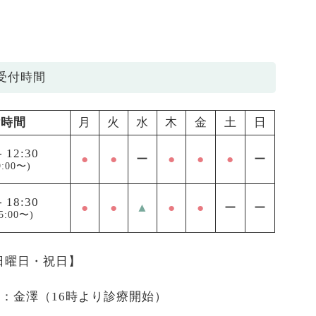
受付時間
付時間
月
火
水
木
金
土
日
-
12:30
●
●
ー
●
●
●
ー
:00〜)
-
18:30
●
●
▲
●
●
ー
ー
5:00〜)
 日曜日・祝日】
医：金澤（16時より診療開始）