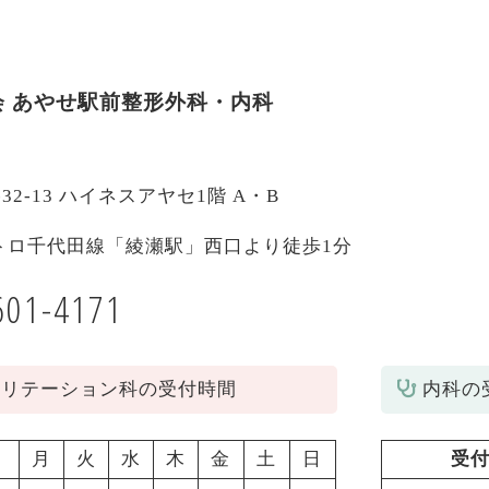
会
あやせ駅前整形外科・内科
-32-13 ハイネスアヤセ1階 A・B
トロ千代田線「綾瀬駅」西口より徒歩1分
601-4171
ビリテーション科の受付時間
内科の
月
火
水
木
金
土
日
受