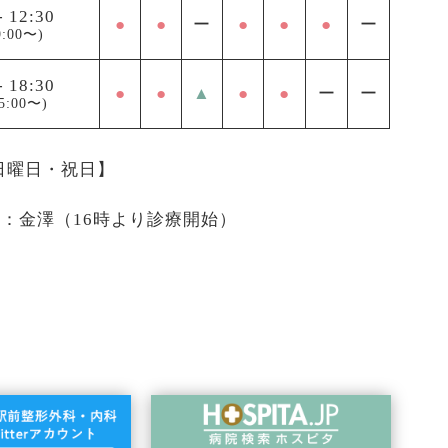
-
12:30
●
●
ー
●
●
●
ー
:00〜)
-
18:30
●
●
▲
●
●
ー
ー
5:00〜)
 日曜日・祝日】
医：金澤（16時より診療開始）