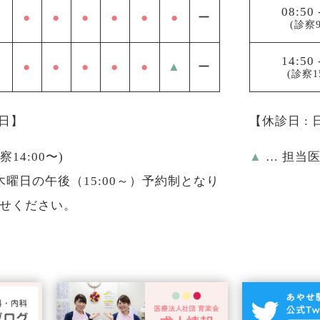
08:50
●
●
●
●
●
●
ー
(診察9
14:50
●
●
●
●
●
▲
ー
(診察1
祝日】
【休診日 :
診察14:00〜)
▲
… 担当
曜日の午後（15:00～）予約制となり
せください。