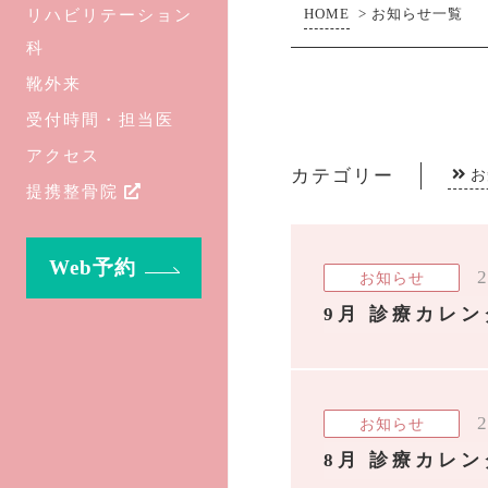
リハビリテーション
HOME
>
お知らせ一覧
科
靴外来
受付時間・担当医
アクセス
カテゴリー
お
提携整骨院
Web予約
2
お知らせ
9月 診療カレ
2
お知らせ
8月 診療カレ