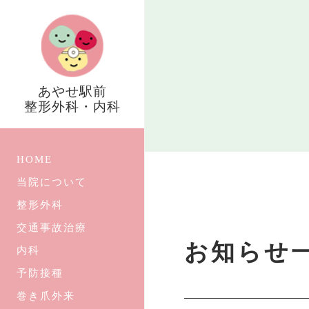
あやせ駅前
整形外科・内科
HOME
当院について
整形外科
交通事故治療
お知らせ
内科
予防接種
巻き爪外来