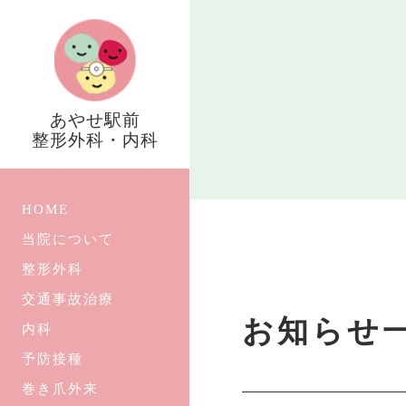
あやせ駅前
整形外科・内科
HOME
当院について
整形外科
交通事故治療
お知らせ
内科
予防接種
巻き爪外来