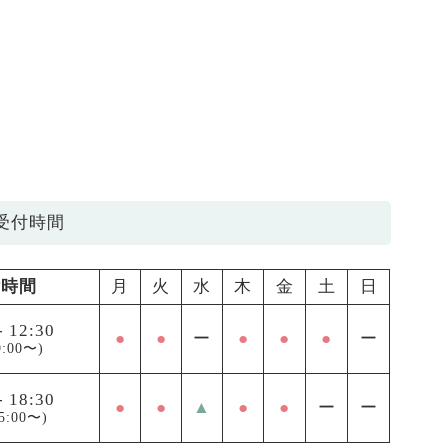
受付時間
付時間
月
火
水
木
金
土
日
-
12:30
●
●
ー
●
●
●
ー
:00〜)
-
18:30
●
●
▲
●
●
ー
ー
5:00〜)