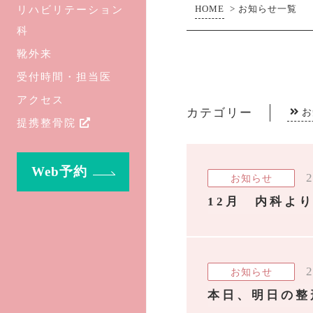
リハビリテーション
HOME
>
お知らせ一覧
科
靴外来
受付時間・担当医
アクセス
カテゴリー
お
提携整骨院
Web予約
2
お知らせ
12月 内科よ
2
お知らせ
本日、明日の整