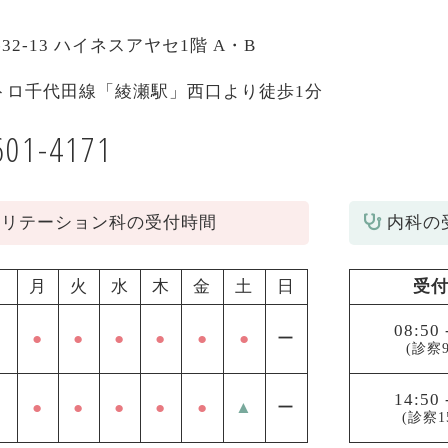
-32-13 ハイネスアヤセ1階 A・B
トロ千代田線「綾瀬駅」西口より徒歩1分
601-4171
ビリテーション科の受付時間
内科の
月
火
水
木
金
土
日
受
08:50
●
●
●
●
●
●
ー
(診察9
14:50
●
●
●
●
●
▲
ー
(診察1