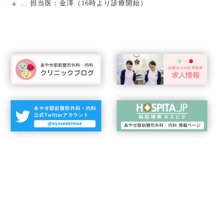
▲
… 担当医：金澤（16時より診療開始）