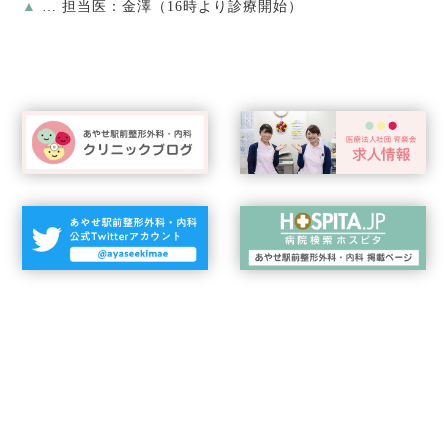
▲
… 担当医：金澤（16時より診療開始）