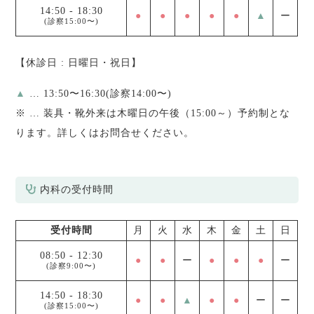
14:50
-
18:30
●
●
●
●
●
▲
ー
(診察15:00〜)
【休診日 : 日曜日・祝日】
▲
… 13:50〜16:30(診察14:00〜)
※
… 装具・靴外来は木曜日の午後（15:00～）予約制とな
ります。詳しくはお問合せください。
内科の受付時間
受付時間
月
火
水
木
金
土
日
08:50
-
12:30
●
●
ー
●
●
●
ー
(診察9:00〜)
14:50
-
18:30
●
●
▲
●
●
ー
ー
(診察15:00〜)