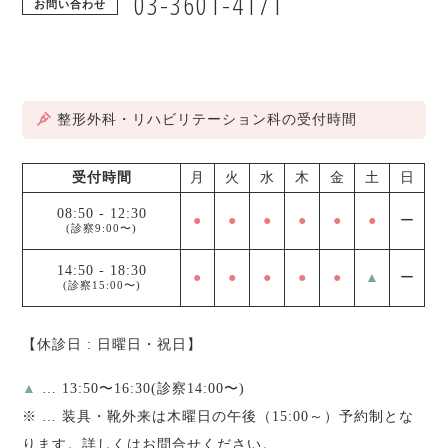
03-3601-4171
お問い合わせ
整形外科・リハビリテーション科の受付時間
受付時間
月
火
水
木
金
土
日
08:50
-
12:30
●
●
●
●
●
●
ー
(診察9:00〜)
14:50
-
18:30
●
●
●
●
●
▲
ー
(診察15:00〜)
【休診日 : 日曜日・祝日】
▲
… 13:50〜16:30(診察14:00〜)
※
… 装具・靴外来は木曜日の午後（15:00～）予約制とな
ります。詳しくはお問合せください。