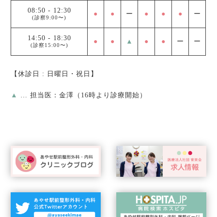
08:50
-
12:30
●
●
ー
●
●
●
ー
(診察9:00〜)
14:50
-
18:30
●
●
▲
●
●
ー
ー
(診察15:00〜)
【休診日 : 日曜日・祝日】
▲
… 担当医：金澤（16時より診療開始）