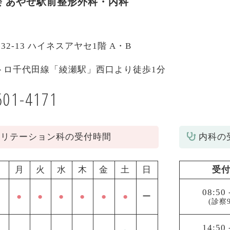
会
あやせ駅前整形外科・内科
-32-13 ハイネスアヤセ1階 A・B
トロ千代田線「綾瀬駅」西口より徒歩1分
601-4171
ビリテーション科の受付時間
内科の
月
火
水
木
金
土
日
受
08:50
●
●
●
●
●
●
ー
(診察9
14:50