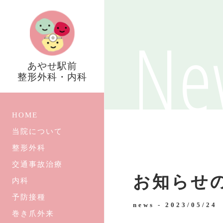
Ne
あやせ駅前
整形外科・内科
HOME
当院について
整形外科
交通事故治療
お知らせ
内科
予防接種
news -
2023/05/24
巻き爪外来