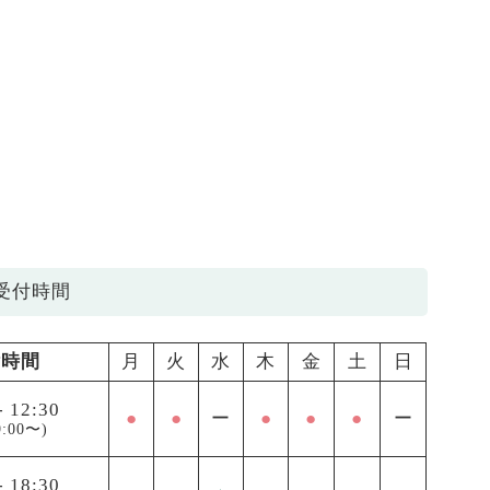
受付時間
付時間
月
火
水
木
金
土
日
-
12:30
●
●
ー
●
●
●
ー
:00〜)
-
18:30