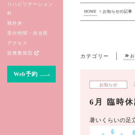
リハビリテーション
HOME
>
お知らせの記事
科
靴外来
受付時間・担当医
アクセス
提携整骨院
カテゴリー
お
Web予約
お知らせ
6月 臨時
暑いくらいの足