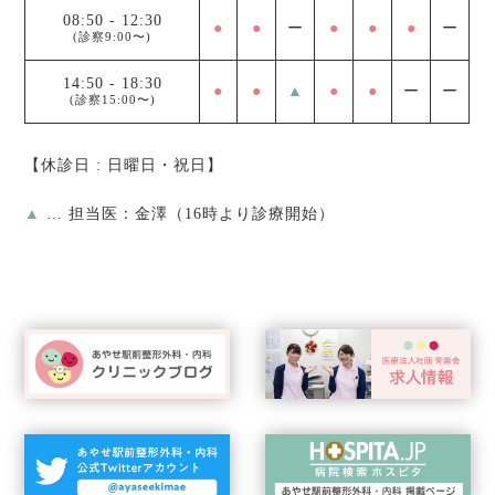
08:50
-
12:30
●
●
ー
●
●
●
ー
(診察9:00〜)
14:50
-
18:30
●
●
▲
●
●
ー
ー
(診察15:00〜)
【休診日 : 日曜日・祝日】
▲
… 担当医：金澤（16時より診療開始）