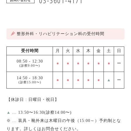
03-3601-4171
お問い合わせ
整形外科・リハビリテーション科の受付時間
受付時間
月
火
水
木
金
土
日
08:50
-
12:30
●
●
●
●
●
●
ー
(診察9:00〜)
14:50
-
18:30
●
●
●
●
●
▲
ー
(診察15:00〜)
【休診日 : 日曜日・祝日】
▲
… 13:50〜16:30(診察14:00〜)
※
… 装具・靴外来は木曜日の午後（15:00～）予約制とな
ります。詳しくはお問合せください。