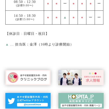
08:50
-
12:30
●
●
ー
●
●
●
ー
(診察9:00〜)
14:50
-
18:30
●
●
▲
●
●
ー
ー
(診察15:00〜)
【休診日 : 日曜日・祝日】
▲
… 担当医：金澤（16時より診療開始）