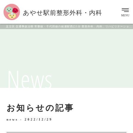
あやせ駅前
整形外科・内科
MENU
足立区 交通事故治療 常磐線・千代田線の綾瀬駅西口1分 整形外科、内科、リハビリテーション科
News
お知らせの記事
news -
2022/12/29