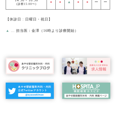
14:50
-
18:30
●
●
▲
●
●
ー
ー
(診察15:00〜)
【休診日 : 日曜日・祝日】
▲
… 担当医：金澤（16時より診療開始）