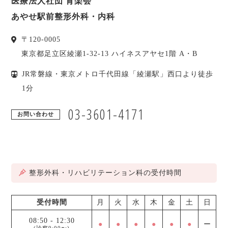
医療法人社団 育楽会
あやせ駅前整形外科・内科
〒
120-0005
東京都
足立区
綾瀬1-32-13 ハイネスアヤセ1階 A・B
JR常磐線・東京メトロ千代田線「綾瀬駅」西口より徒歩
1分
03-3601-4171
お問い合わせ
整形外科・リハビリテーション科の受付時間
受付時間
月
火
水
木
金
土
日
08:50
-
12:30
●
●
●
●
●
●
ー