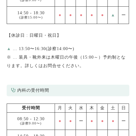
(診察9:00〜)
14:50
-
18:30
●
●
●
●
●
▲
ー
(診察15:00〜)
【休診日 : 日曜日・祝日】
▲
… 13:50〜16:30(診察14:00〜)
※
… 装具・靴外来は木曜日の午後（15:00～）予約制とな
ります。詳しくはお問合せください。
内科の受付時間
受付時間
月
火
水
木
金
土
日
08:50
-
12:30
●
●
ー
●
●
●
ー
(診察9:00〜)