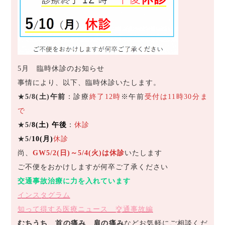
5月 臨時休診のお知らせ
事情により、以下、臨時休診いたします。
★
5/8(土)午前
：診療
終了12時
※午前
受付は11時30分ま
で
★
5/
8(土) 午後
：
休診
★
5/
10(月)
休診
尚、
GW5/2(日)～5/4(火)は休診
いたします
ご不便をおかけしますが何卒ご了承ください
交通事故治療に力を入れています
インスタグラム
知って得する医療ニュース 交通事故編
むちうち
、
首の痛み
、
肩の痛み
などお気軽にご相談くだ