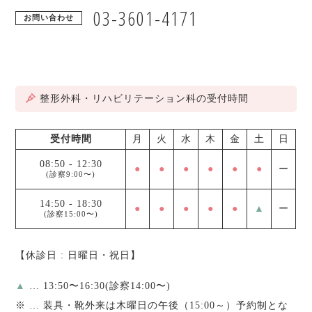
03-3601-4171
お問い合わせ
整形外科・リハビリテーション科の受付時間
受付時間
月
火
水
木
金
土
日
08:50
-
12:30
●
●
●
●
●
●
ー
(診察9:00〜)
14:50
-
18:30
●
●
●
●
●
▲
ー
(診察15:00〜)
【休診日 : 日曜日・祝日】
▲
… 13:50〜16:30(診察14:00〜)
※
… 装具・靴外来は木曜日の午後（15:00～）予約制とな