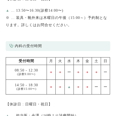
▲
… 13:50〜16:30(診察14:00〜)
※
… 装具・靴外来は木曜日の午後（15:00～）予約制とな
ります。詳しくはお問合せください。
内科の受付時間
受付時間
月
火
水
木
金
土
日
08:50
-
12:30
●
●
ー
●
●
●
ー
(診察9:00〜)
14:50
-
18:30
●
●
▲
●
●
ー
ー
(診察15:00〜)
【休診日 : 日曜日・祝日】
▲
… 担当医：金澤（16時より診療開始）