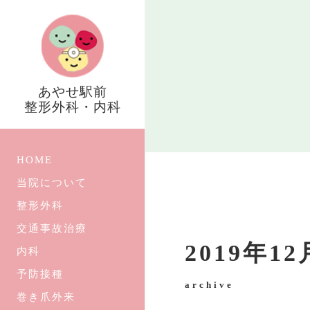
あやせ駅前
整形外科・内科
HOME
当院について
整形外科
交通事故治療
2019年1
内科
予防接種
archive
巻き爪外来