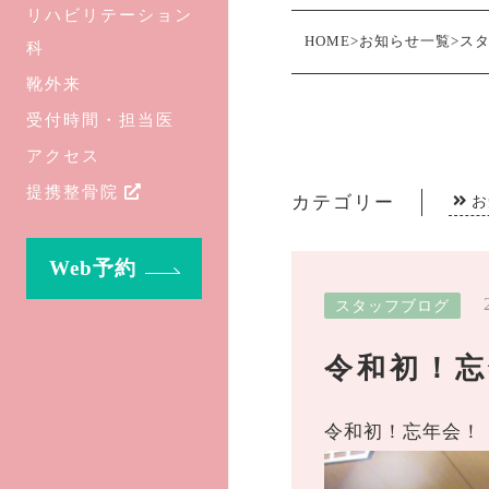
リハビリテーション
HOME
>
お知らせ一覧
>
ス
科
靴外来
受付時間・担当医
アクセス
提携整骨院
カテゴリー
お
Web予約
スタッフブログ
令和初！忘
令和初！忘年会！