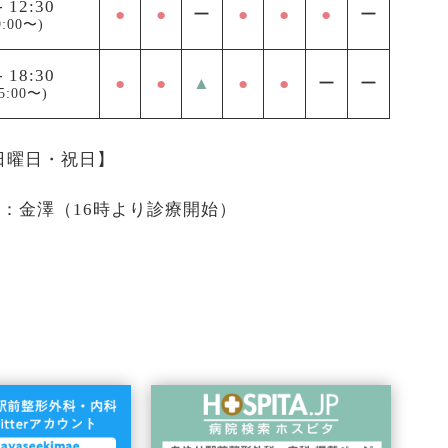
-
12:30
●
●
ー
●
●
●
ー
:00〜)
-
18:30
●
●
▲
●
●
ー
ー
5:00〜)
 日曜日・祝日】
医：金澤（16時より診療開始）