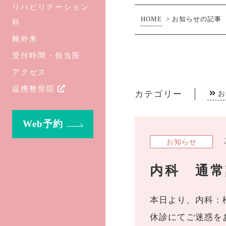
リハビリテーション
HOME
>
お知らせの記事
科
靴外来
受付時間・担当医
アクセス
提携整骨院
カテゴリー
お
Web予約
お知らせ
内科 通
本日より、内科：
休診にてご迷惑を