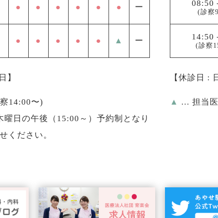
08:50
●
●
●
●
●
●
ー
(診察9
14:50
●
●
●
●
●
▲
ー
(診察1
祝日】
【休診日 :
診察14:00〜)
▲
… 担当
曜日の午後（15:00～）予約制となり
せください。