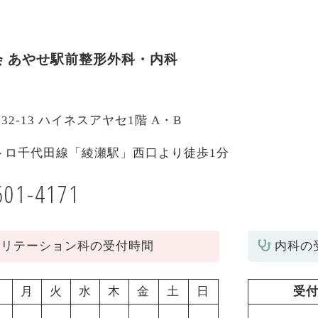
会
あやせ駅前整形外科・内科
-32-13 ハイネスアヤセ1階 A・B
トロ千代田線「綾瀬駅」西口より徒歩1分
601-4171
ビリテーション科の受付時間
内科の
月
火
水
木
金
土
日
受