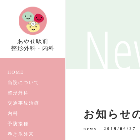
Ne
あやせ駅前
整形外科・内科
HOME
当院について
整形外科
交通事故治療
お知らせ
内科
予防接種
news -
2019/06/27
巻き爪外来