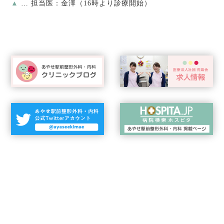
▲
… 担当医：金澤（16時より診療開始）