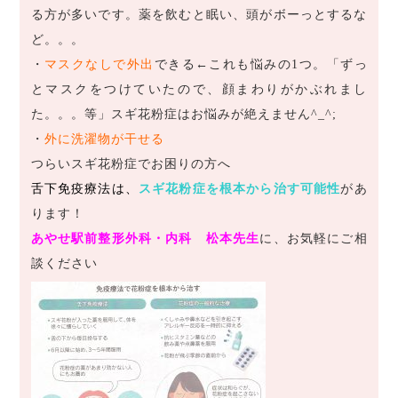
る方が多いです。薬を飲むと眠い、頭がボーっとするな
ど。。。
・
マスクなしで外出
できる
←
これも悩みの1つ。「ずっ
とマスクをつけていたので、顔まわりがかぶれまし
た。。。等」スギ花粉症はお悩みが絶えません^_^;
・
外に洗濯物が干せる
つらいスギ花粉症でお困りの方へ
舌下免疫療法は、
スギ花粉症を根本から治す可能性
があ
ります！
あやせ駅前整形外科・内科 松本先生
に、お気軽にご相
談ください