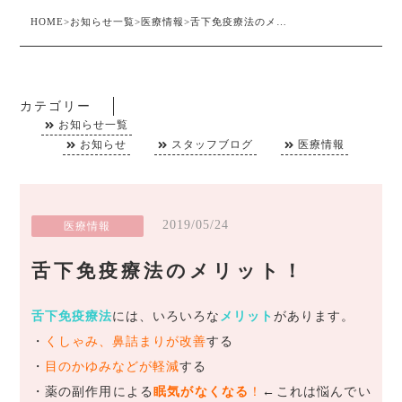
HOME
>
お知らせ一覧
>
医療情報
>
舌下免疫療法のメリット！
カテゴリー
お知らせ一覧
お知らせ
スタッフブログ
医療情報
2019/05/24
医療情報
舌下免疫療法のメリット！
舌下免疫療法
には、いろいろな
メリット
があります。
・
くしゃみ、鼻詰まりが改善
する
・
目のかゆみなどが軽減
する
・薬の副作用による
眠気がなくなる
！
←
これは悩んでい