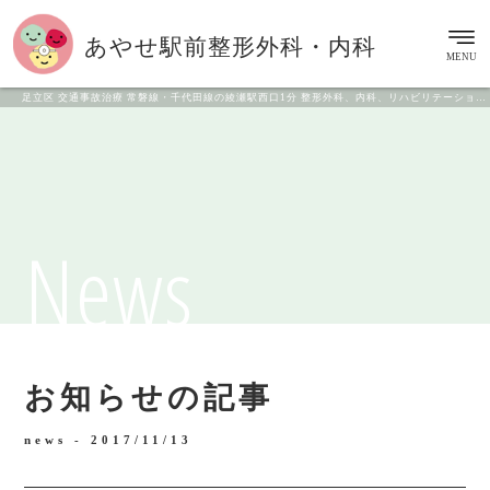
あやせ駅前
整形外科・内科
MENU
足立区 交通事故治療 常磐線・千代田線の綾瀬駅西口1分 整形外科、内科、リハビリテーション科
News
お知らせの記事
news -
2017/11/13