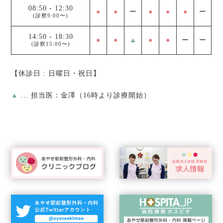
08:50
-
12:30
●
●
ー
●
●
●
ー
(診察9:00〜)
14:50
-
18:30
●
●
▲
●
●
ー
ー
(診察15:00〜)
【休診日 : 日曜日・祝日】
▲
… 担当医：金澤（16時より診療開始）