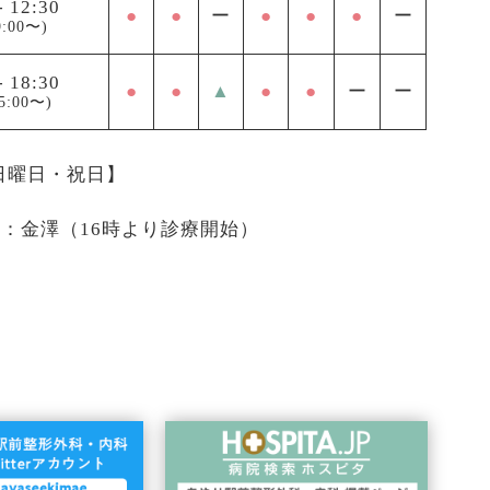
-
12:30
●
●
ー
●
●
●
ー
:00〜)
-
18:30
●
●
▲
●
●
ー
ー
5:00〜)
 日曜日・祝日】
医：金澤（16時より診療開始）