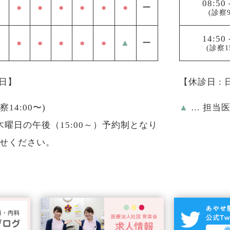
08:50
●
●
●
●
●
●
ー
(診察9
14:50
●
●
●
●
●
▲
ー
(診察1
祝日】
【休診日 :
診察14:00〜)
▲
… 担当
曜日の午後（15:00～）予約制となり
せください。