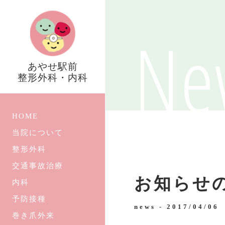
Ne
あやせ駅前
整形外科・内科
HOME
当院について
整形外科
交通事故治療
お知らせ
内科
予防接種
news -
2017/04/06
巻き爪外来