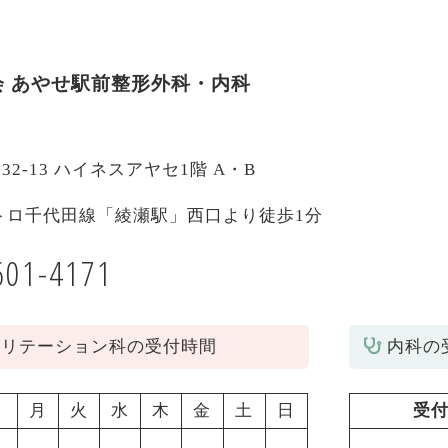
会
あやせ駅前整形外科・内科
-32-13 ハイネスアヤセ1階 A・B
トロ千代田線「綾瀬駅」西口より徒歩1分
601-4171
ビリテーション科の受付時間
内科の
月
火
水
木
金
土
日
受